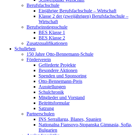
Berufsfachschule
Einjährige Berufsfachschule – Wirtschaft
Klasse 2 der (zweijährigen) Berufsfachschule –
Wirtschaft
Berufseinstiegsschule
BES Klasse 1
BES Klasse 2
Zusatzqualifikationen
Schulleben
150 Jahre Otto-Bennemann-Schule
Förderverein
Geförderte Projekte
Besondere Aktionen
Spenden und Sponsoring
Otto-Bennemann-Preis
Ausstellungen
Schulchronik
Mitglieder und Vorstand
Beitrittsformular
Satzung
Partnerschulen
INS Serrallarga, Blanes, Spanien
Nationalna Fiansovo-Stopanska Gimnasia, Sofia,
Bulgarien