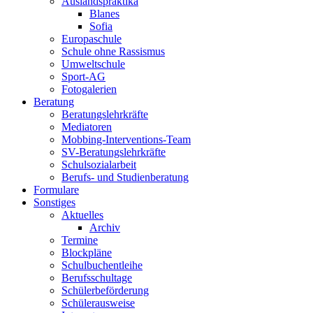
Auslandspraktika
Blanes
Sofia
Europaschule
Schule ohne Rassismus
Umweltschule
Sport-AG
Fotogalerien
Beratung
Beratungslehrkräfte
Mediatoren
Mobbing-Interventions-Team
SV-Beratungslehrkräfte
Schulsozialarbeit
Berufs- und Studienberatung
Formulare
Sonstiges
Aktuelles
Archiv
Termine
Blockpläne
Schulbuchentleihe
Berufsschultage
Schülerbeförderung
Schülerausweise