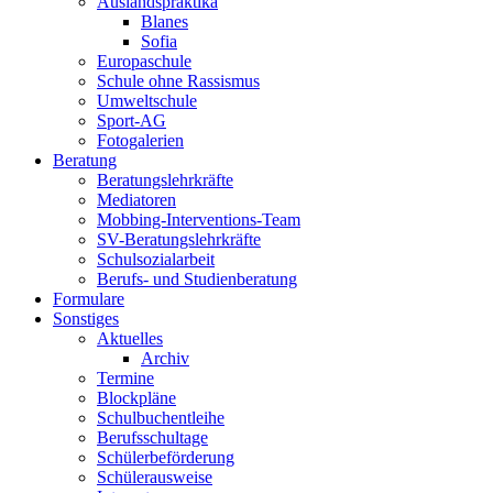
Auslandspraktika
Blanes
Sofia
Europaschule
Schule ohne Rassismus
Umweltschule
Sport-AG
Fotogalerien
Beratung
Beratungslehrkräfte
Mediatoren
Mobbing-Interventions-Team
SV-Beratungslehrkräfte
Schulsozialarbeit
Berufs- und Studienberatung
Formulare
Sonstiges
Aktuelles
Archiv
Termine
Blockpläne
Schulbuchentleihe
Berufsschultage
Schülerbeförderung
Schülerausweise