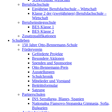
Berufsfachschule
Einjährige Berufsfachschule – Wirtschaft
Klasse 2 der (zweijährigen) Berufsfachschule –
Wirtschaft
Berufseinstiegsschule
BES Klasse 1
BES Klasse 2
Zusatzqualifikationen
Schulleben
150 Jahre Otto-Bennemann-Schule
Förderverein
Geförderte Projekte
Besondere Aktionen
Spenden und Sponsoring
Otto-Bennemann-Preis
Ausstellungen
Schulchronik
Mitglieder und Vorstand
Beitrittsformular
Satzung
Partnerschulen
INS Serrallarga, Blanes, Spanien
Nationalna Fiansovo-Stopanska Gimnasia, Sofia,
Bulgarien