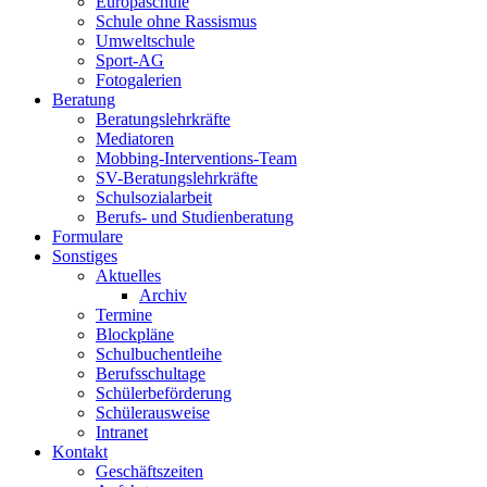
Europaschule
Schule ohne Rassismus
Umweltschule
Sport-AG
Fotogalerien
Beratung
Beratungslehrkräfte
Mediatoren
Mobbing-Interventions-Team
SV-Beratungslehrkräfte
Schulsozialarbeit
Berufs- und Studienberatung
Formulare
Sonstiges
Aktuelles
Archiv
Termine
Blockpläne
Schulbuchentleihe
Berufsschultage
Schülerbeförderung
Schülerausweise
Intranet
Kontakt
Geschäftszeiten