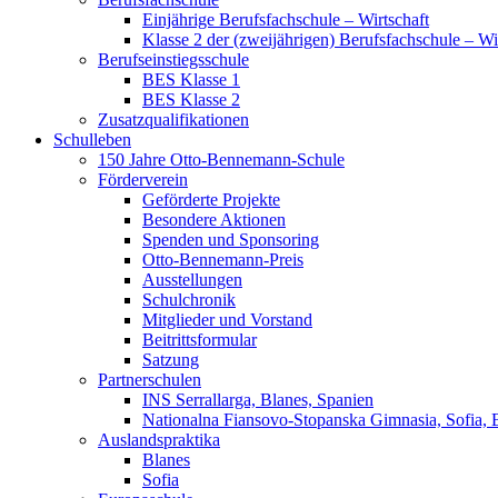
Einjährige Berufsfachschule – Wirtschaft
Klasse 2 der (zweijährigen) Berufsfachschule – Wi
Berufseinstiegsschule
BES Klasse 1
BES Klasse 2
Zusatzqualifikationen
Schulleben
150 Jahre Otto-Bennemann-Schule
Förderverein
Geförderte Projekte
Besondere Aktionen
Spenden und Sponsoring
Otto-Bennemann-Preis
Ausstellungen
Schulchronik
Mitglieder und Vorstand
Beitrittsformular
Satzung
Partnerschulen
INS Serrallarga, Blanes, Spanien
Nationalna Fiansovo-Stopanska Gimnasia, Sofia, 
Auslandspraktika
Blanes
Sofia