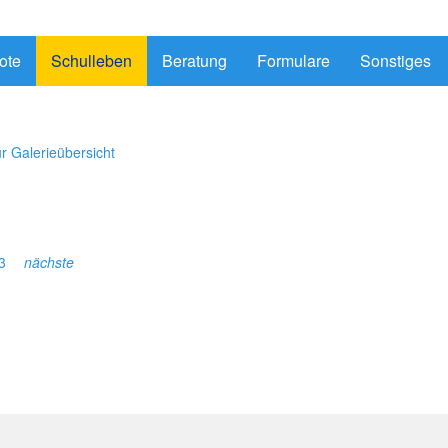
ote
Schulleben
Beratung
Formulare
Sonstiges
r Galerieübersicht
3
nächste