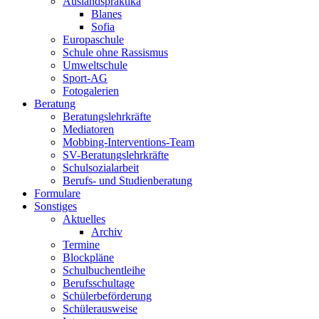
Auslandspraktika
Blanes
Sofia
Europaschule
Schule ohne Rassismus
Umweltschule
Sport-AG
Fotogalerien
Beratung
Beratungslehrkräfte
Mediatoren
Mobbing-Interventions-Team
SV-Beratungslehrkräfte
Schulsozialarbeit
Berufs- und Studienberatung
Formulare
Sonstiges
Aktuelles
Archiv
Termine
Blockpläne
Schulbuchentleihe
Berufsschultage
Schülerbeförderung
Schülerausweise