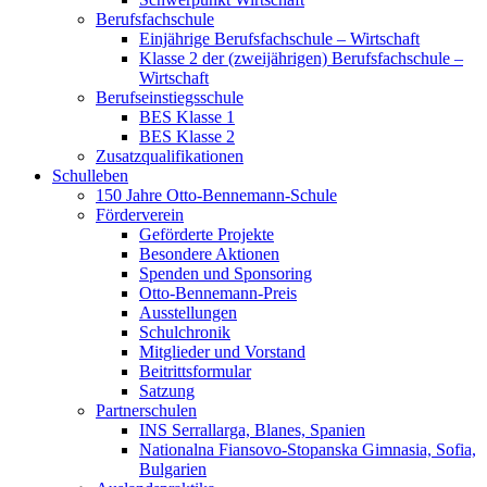
Berufsfachschule
Einjährige Berufsfachschule – Wirtschaft
Klasse 2 der (zweijährigen) Berufsfachschule –
Wirtschaft
Berufseinstiegsschule
BES Klasse 1
BES Klasse 2
Zusatzqualifikationen
Schulleben
150 Jahre Otto-Bennemann-Schule
Förderverein
Geförderte Projekte
Besondere Aktionen
Spenden und Sponsoring
Otto-Bennemann-Preis
Ausstellungen
Schulchronik
Mitglieder und Vorstand
Beitrittsformular
Satzung
Partnerschulen
INS Serrallarga, Blanes, Spanien
Nationalna Fiansovo-Stopanska Gimnasia, Sofia,
Bulgarien