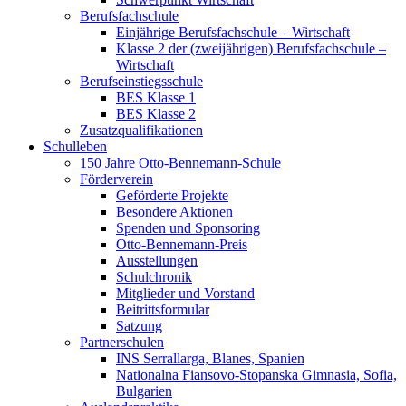
Berufsfachschule
Einjährige Berufsfachschule – Wirtschaft
Klasse 2 der (zweijährigen) Berufsfachschule –
Wirtschaft
Berufseinstiegsschule
BES Klasse 1
BES Klasse 2
Zusatzqualifikationen
Schulleben
150 Jahre Otto-Bennemann-Schule
Förderverein
Geförderte Projekte
Besondere Aktionen
Spenden und Sponsoring
Otto-Bennemann-Preis
Ausstellungen
Schulchronik
Mitglieder und Vorstand
Beitrittsformular
Satzung
Partnerschulen
INS Serrallarga, Blanes, Spanien
Nationalna Fiansovo-Stopanska Gimnasia, Sofia,
Bulgarien