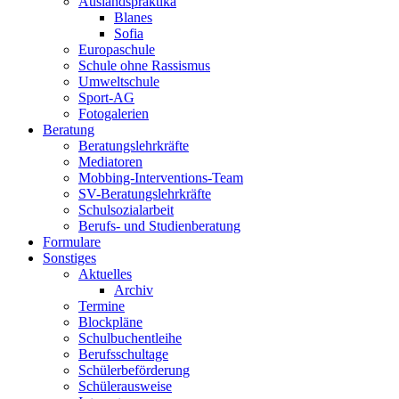
Auslandspraktika
Blanes
Sofia
Europaschule
Schule ohne Rassismus
Umweltschule
Sport-AG
Fotogalerien
Beratung
Beratungslehrkräfte
Mediatoren
Mobbing-Interventions-Team
SV-Beratungslehrkräfte
Schulsozialarbeit
Berufs- und Studienberatung
Formulare
Sonstiges
Aktuelles
Archiv
Termine
Blockpläne
Schulbuchentleihe
Berufsschultage
Schülerbeförderung
Schülerausweise