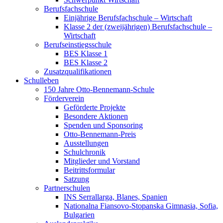
Berufsfachschule
Einjährige Berufsfachschule – Wirtschaft
Klasse 2 der (zweijährigen) Berufsfachschule –
Wirtschaft
Berufseinstiegsschule
BES Klasse 1
BES Klasse 2
Zusatzqualifikationen
Schulleben
150 Jahre Otto-Bennemann-Schule
Förderverein
Geförderte Projekte
Besondere Aktionen
Spenden und Sponsoring
Otto-Bennemann-Preis
Ausstellungen
Schulchronik
Mitglieder und Vorstand
Beitrittsformular
Satzung
Partnerschulen
INS Serrallarga, Blanes, Spanien
Nationalna Fiansovo-Stopanska Gimnasia, Sofia,
Bulgarien