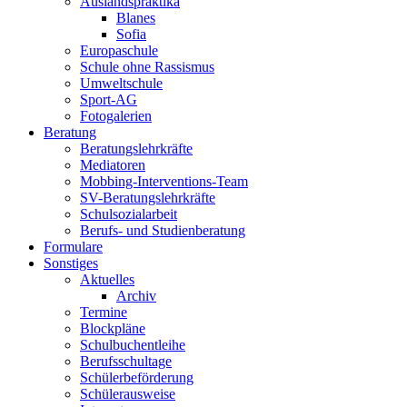
Auslandspraktika
Blanes
Sofia
Europaschule
Schule ohne Rassismus
Umweltschule
Sport-AG
Fotogalerien
Beratung
Beratungslehrkräfte
Mediatoren
Mobbing-Interventions-Team
SV-Beratungslehrkräfte
Schulsozialarbeit
Berufs- und Studienberatung
Formulare
Sonstiges
Aktuelles
Archiv
Termine
Blockpläne
Schulbuchentleihe
Berufsschultage
Schülerbeförderung
Schülerausweise