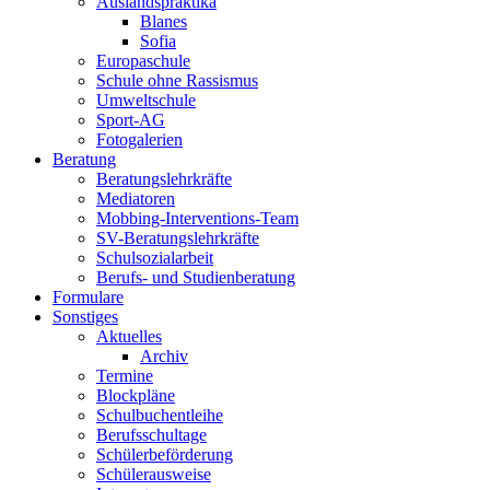
Auslandspraktika
Blanes
Sofia
Europaschule
Schule ohne Rassismus
Umweltschule
Sport-AG
Fotogalerien
Beratung
Beratungslehrkräfte
Mediatoren
Mobbing-Interventions-Team
SV-Beratungslehrkräfte
Schulsozialarbeit
Berufs- und Studienberatung
Formulare
Sonstiges
Aktuelles
Archiv
Termine
Blockpläne
Schulbuchentleihe
Berufsschultage
Schülerbeförderung
Schülerausweise