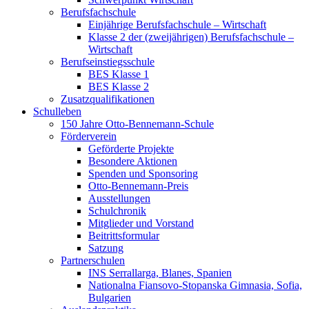
Berufsfachschule
Einjährige Berufsfachschule – Wirtschaft
Klasse 2 der (zweijährigen) Berufsfachschule –
Wirtschaft
Berufseinstiegsschule
BES Klasse 1
BES Klasse 2
Zusatzqualifikationen
Schulleben
150 Jahre Otto-Bennemann-Schule
Förderverein
Geförderte Projekte
Besondere Aktionen
Spenden und Sponsoring
Otto-Bennemann-Preis
Ausstellungen
Schulchronik
Mitglieder und Vorstand
Beitrittsformular
Satzung
Partnerschulen
INS Serrallarga, Blanes, Spanien
Nationalna Fiansovo-Stopanska Gimnasia, Sofia,
Bulgarien