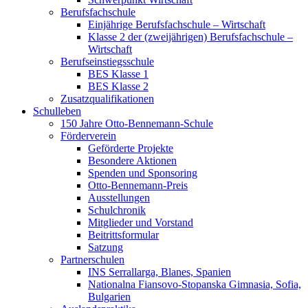
Berufsfachschule
Einjährige Berufsfachschule – Wirtschaft
Klasse 2 der (zweijährigen) Berufsfachschule –
Wirtschaft
Berufseinstiegsschule
BES Klasse 1
BES Klasse 2
Zusatzqualifikationen
Schulleben
150 Jahre Otto-Bennemann-Schule
Förderverein
Geförderte Projekte
Besondere Aktionen
Spenden und Sponsoring
Otto-Bennemann-Preis
Ausstellungen
Schulchronik
Mitglieder und Vorstand
Beitrittsformular
Satzung
Partnerschulen
INS Serrallarga, Blanes, Spanien
Nationalna Fiansovo-Stopanska Gimnasia, Sofia,
Bulgarien