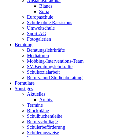
Auslandspraktika
Blanes
Sofia
Europaschule
Schule ohne Rassismus
Umweltschule
Sport-AG
Fotogalerien
Beratung
Beratungslehrkräfte
Mediatoren
Mobbing-Interventions-Team
SV-Beratungslehrkräfte
Schulsozialarbeit
Berufs- und Studienberatung
Formulare
Sonstiges
Aktuelles
Archiv
Termine
Blockpläne
Schulbuchentleihe
Berufsschultage
Schülerbeförderung
Schülerausweise