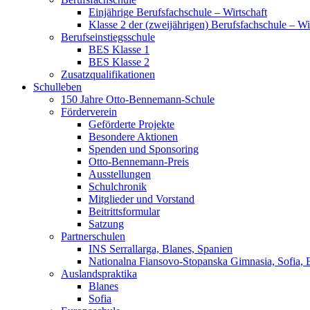
Einjährige Berufsfachschule – Wirtschaft
Klasse 2 der (zweijährigen) Berufsfachschule – Wi
Berufseinstiegsschule
BES Klasse 1
BES Klasse 2
Zusatzqualifikationen
Schulleben
150 Jahre Otto-Bennemann-Schule
Förderverein
Geförderte Projekte
Besondere Aktionen
Spenden und Sponsoring
Otto-Bennemann-Preis
Ausstellungen
Schulchronik
Mitglieder und Vorstand
Beitrittsformular
Satzung
Partnerschulen
INS Serrallarga, Blanes, Spanien
Nationalna Fiansovo-Stopanska Gimnasia, Sofia, 
Auslandspraktika
Blanes
Sofia