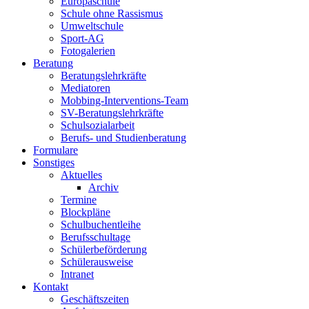
Europaschule
Schule ohne Rassismus
Umweltschule
Sport-AG
Fotogalerien
Beratung
Beratungslehrkräfte
Mediatoren
Mobbing-Interventions-Team
SV-Beratungslehrkräfte
Schulsozialarbeit
Berufs- und Studienberatung
Formulare
Sonstiges
Aktuelles
Archiv
Termine
Blockpläne
Schulbuchentleihe
Berufsschultage
Schülerbeförderung
Schülerausweise
Intranet
Kontakt
Geschäftszeiten