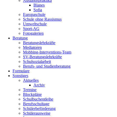
Auslandspraktika
Blanes
Sofia
Europaschule
Schule ohne Rassismus
Umweltschule
Sport-AG
Fotogalerien
Beratung
Beratungslehrkräfte
Mediatoren
Mobbing-Interventions-Team
SV-Beratungslehrkräfte
Schulsozialarbeit
Berufs- und Studienberatung
Formulare
Sonstiges
Aktuelles
Archiv
Termine
Blockpläne
Schulbuchentleihe
Berufsschultage
Schülerbeförderung
Schülerausweise