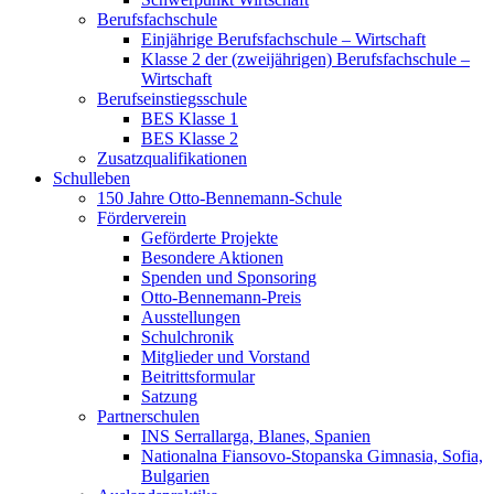
Berufsfachschule
Einjährige Berufsfachschule – Wirtschaft
Klasse 2 der (zweijährigen) Berufsfachschule –
Wirtschaft
Berufseinstiegsschule
BES Klasse 1
BES Klasse 2
Zusatzqualifikationen
Schulleben
150 Jahre Otto-Bennemann-Schule
Förderverein
Geförderte Projekte
Besondere Aktionen
Spenden und Sponsoring
Otto-Bennemann-Preis
Ausstellungen
Schulchronik
Mitglieder und Vorstand
Beitrittsformular
Satzung
Partnerschulen
INS Serrallarga, Blanes, Spanien
Nationalna Fiansovo-Stopanska Gimnasia, Sofia,
Bulgarien